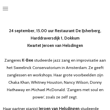
Ga
direct
naar
de
24 september, 15.00 uur Restaurant De IJsherberg,
hoofdinhoud
Harddraversdijk 1, Dokkum
Kwartet Jeroen van Helsdingen
Zangeres
K-Bee
studeerde jazz zang en improvisatie aan
het Sweelinck Conservatorium in Amsterdam. Ze geeft
zanglessen en workshops. Haar grote voorbeelden zijn
Chaka Khan, Whitney Houston, Nancy Wilson, Donny
Hathaway en Michael McDonald. ‘Zangers met soul en
power’, zoals ze zelf zegt.
Haar partner pianist
Jeroen van Helsdingen
studeerde