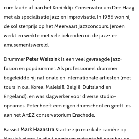
cum laude af aan het Koninklijk Conservatorium Den Haag,
met als specialisatie jazz en improvisatie. In 1986 won hij
de solistenprijs op het Meervaart Jazzconcours. Jeroen
werkt en werkte met vele bekenden uit de jazz- en
amusementswereld.
Drummer
Peter Weissink i
s een veel gevraagde jazz-
fusion en popdrummer. Als professioneel drummer
begeleidde hij nationale en internationale artiesten (met
tours in o.a. Korea, Maleisië, België, Duitsland en
Engeland), en was slagwerker voor diverse studio-
opnames. Peter heeft een eigen drumschool en geeft les
aan het ArtEZ conservatorium Enschede.
Bassist
Mark Haanstra s
tartte zijn muzikale carrière op
klassiek piano. In zijn tienerjaren switchte hij naar bas en