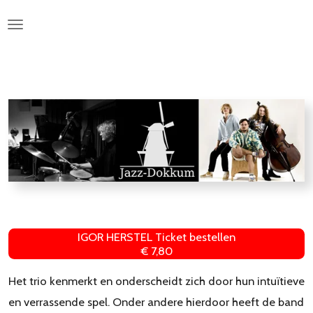
Ga
direct
naar
de
hoofdinhoud
IGOR HERSTEL Ticket bestellen
€ 7,80
Het trio kenmerkt en onderscheidt zich door hun intuïtieve
en verrassende spel. Onder andere hierdoor heeft de band